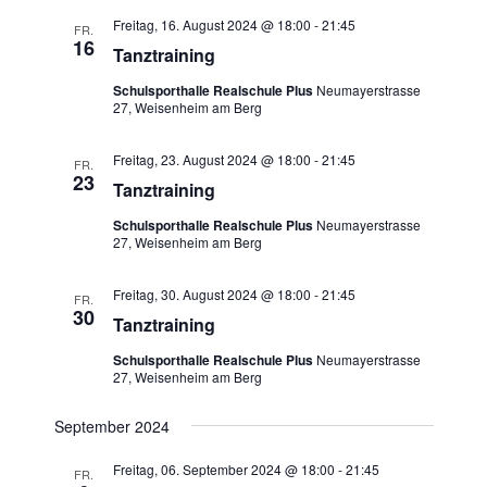
a
t
i
e
Freitag, 16. August 2024 @ 18:00
-
21:45
FR.
n
u
16
c
Tanztraining
s
m
h
t
Schulsporthalle Realschule Plus
Neumayerstrasse
w
27, Weisenheim am Berg
t
a
ä
e
l
h
Freitag, 23. August 2024 @ 18:00
-
21:45
FR.
n
l
t
23
Tanztraining
e
u
-
n
Schulsporthalle Realschule Plus
Neumayerstrasse
n
N
27, Weisenheim am Berg
.
g
a
A
v
Freitag, 30. August 2024 @ 18:00
-
21:45
FR.
n
30
Tanztraining
i
s
g
Schulsporthalle Realschule Plus
Neumayerstrasse
i
27, Weisenheim am Berg
a
c
t
h
September 2024
t
i
Freitag, 06. September 2024 @ 18:00
-
21:45
e
o
FR.