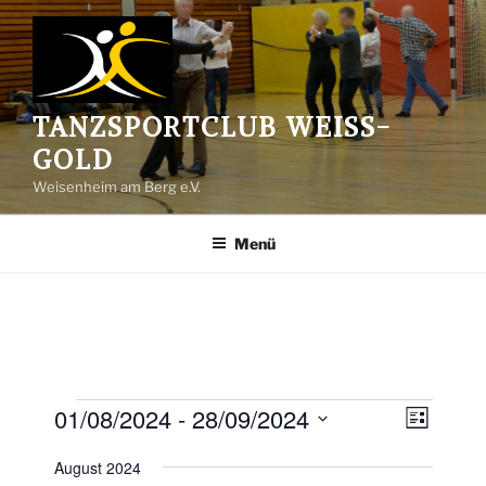
Zum
Inhalt
springen
TANZSPORTCLUB WEISS-G
OLD
Weisenheim am Berg e.V.
Menü
Veranstaltungen
01/08/2024
 - 
28/09/2024
A
V
L
e
n
i
D
s
August 2024
r
s
a
t