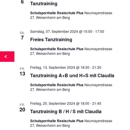
6
Tanztraining
n
n
-
Schulsporthalle Realschule Plus
Neumayerstrasse
N
27, Weisenheim am Berg
a
Samstag, 07. September 2024 @ 15:00
-
17:00
v
SA.
7
Freies Tanztraining
i
g
Schulsporthalle Realschule Plus
Neumayerstrasse
27, Weisenheim am Berg
a
t
Freitag, 13. September 2024 @ 18:30
-
21:30
i
FR.
13
Tanztraining A+B und H+S mit Claudia
o
n
Schulsporthalle Realschule Plus
Neumayerstrasse
27, Weisenheim am Berg
Freitag, 20. September 2024 @ 18:00
-
21:45
FR.
20
Tanztraining B / H / S mit Claudia
Schulsporthalle Realschule Plus
Neumayerstrasse
27, Weisenheim am Berg