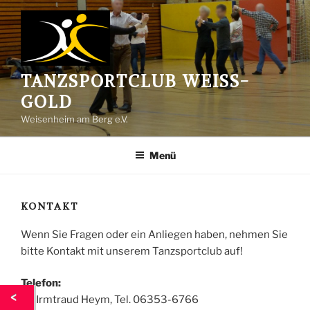
Zum
Inhalt
springen
TANZSPORTCLUB WEISS-G
OLD
Weisenheim am Berg e.V.
Menü
KONTAKT
Wenn Sie Fragen oder ein Anliegen haben, nehmen Sie
bitte Kontakt mit unserem Tanzsportclub auf!
Telefon:
Dr. Irmtraud Heym, Tel. 06353-6766