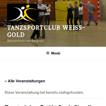
Zum
Inhalt
springen
TANZSPORTCLUB WEISS-G
OLD
Weisenheim am Berg e.V.
Menü
« Alle Veranstaltungen
Diese Veranstaltung hat bereits stattgefunden.