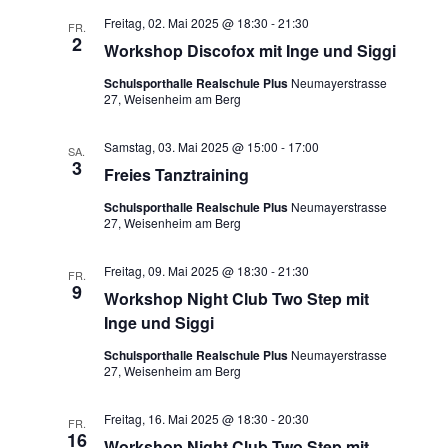
a
t
i
e
Freitag, 02. Mai 2025 @ 18:30
-
21:30
FR.
n
u
2
c
Workshop Discofox mit Inge und Siggi
s
m
h
t
Schulsporthalle Realschule Plus
Neumayerstrasse
w
27, Weisenheim am Berg
t
a
ä
e
l
h
Samstag, 03. Mai 2025 @ 15:00
-
17:00
SA.
n
l
t
3
Freies Tanztraining
e
u
-
n
Schulsporthalle Realschule Plus
Neumayerstrasse
n
N
27, Weisenheim am Berg
.
g
a
A
v
Freitag, 09. Mai 2025 @ 18:30
-
21:30
FR.
n
9
Workshop Night Club Two Step mit
i
s
Inge und Siggi
g
i
a
Schulsporthalle Realschule Plus
Neumayerstrasse
c
27, Weisenheim am Berg
t
h
t
i
Freitag, 16. Mai 2025 @ 18:30
-
20:30
FR.
e
16
o
Workshop Night Club Two Step mit