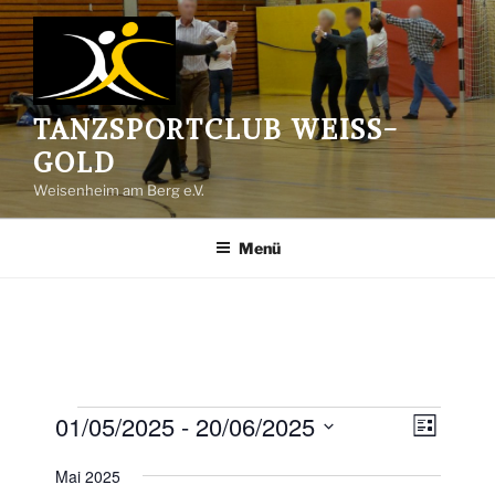
Zum
Inhalt
springen
TANZSPORTCLUB WEISS-G
OLD
Weisenheim am Berg e.V.
Menü
Veranstaltungen
01/05/2025
 - 
20/06/2025
A
V
L
e
n
i
D
s
Mai 2025
r
s
a
t