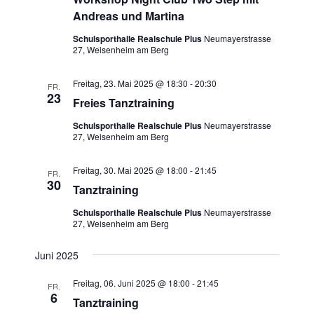
n
n
Andreas und Martina
-
Schulsporthalle Realschule Plus
Neumayerstrasse
N
27, Weisenheim am Berg
a
v
Freitag, 23. Mai 2025 @ 18:30
-
20:30
FR.
i
23
Freies Tanztraining
g
Schulsporthalle Realschule Plus
Neumayerstrasse
a
27, Weisenheim am Berg
t
i
Freitag, 30. Mai 2025 @ 18:00
-
21:45
FR.
o
30
Tanztraining
n
Schulsporthalle Realschule Plus
Neumayerstrasse
27, Weisenheim am Berg
Juni 2025
Freitag, 06. Juni 2025 @ 18:00
-
21:45
FR.
6
Tanztraining