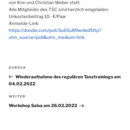
von Kim und Christian Weber statt.
Alle Mitglieder des TSC sind herzlich eingeladen.
Unkostenbeitrag 10.- €/Paar
Anmelde-Link:
https://doodle.com/poll/3u65u89wnkid5ttp?
utm_source=poll&utm_medium=link
Beitragsnavigation
Vorheriger
ZURÜCK
Beitrag
Wiederaufnahme des regulären Tanztrainings am
04.02.2022
Nächster
WEITER
Beitrag
Workshop Salsa am 26.02.2022