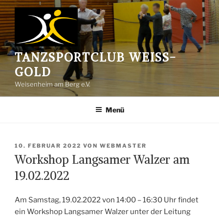
Zum
Inhalt
springen
TANZSPORTCLUB WEISS-G
OLD
Weisenheim am Berg e.V.
Menü
VERÖFFENTLICHT
10. FEBRUAR 2022
VON
WEBMASTER
AM
Workshop Langsamer Walzer am
19.02.2022
Am Samstag, 19.02.2022 von 14:00 – 16:30 Uhr findet
ein Workshop Langsamer Walzer unter der Leitung