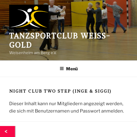
Zum
Inhalt
springen
TANZSPORTCLUB WEISS-G
OLD
Weisenheim am Berg e.V.
Menü
NIGHT CLUB TWO STEP (INGE & SIGGI)
Dieser Inhalt kann nur Mitgliedern angezeigt werden,
die sich mit Benutzernamen und Passwort anmelden.