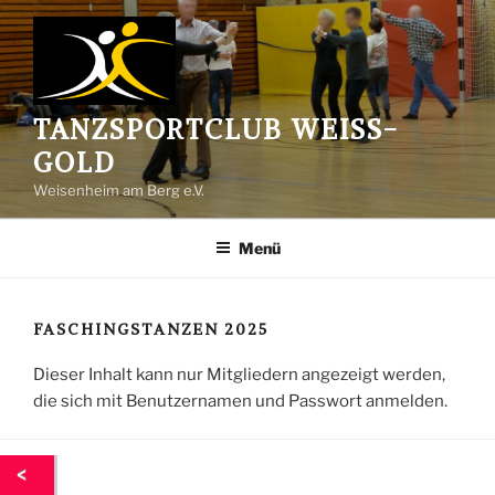
Zum
Inhalt
springen
TANZSPORTCLUB WEISS-G
OLD
Weisenheim am Berg e.V.
Menü
FASCHINGSTANZEN 2025
Dieser Inhalt kann nur Mitgliedern angezeigt werden,
die sich mit Benutzernamen und Passwort anmelden.