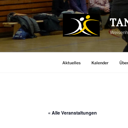
Zum
Inhalt
springen
TA
Weisenhe
Aktuelles
Kalender
Über
« Alle Veranstaltungen