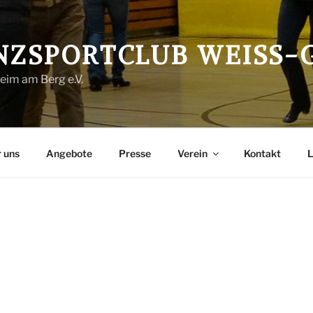
NZSPORTCLUB WEISS-G
im am Berg e.V.
 uns
Angebote
Presse
Verein
Kontakt
L