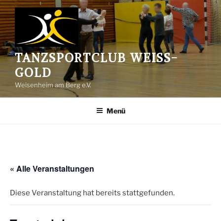
Zum
Inhalt
springen
TANZSPORTCLUB WEISS-G
OLD
Weisenheim am Berg e.V.
Menü
« Alle Veranstaltungen
Diese Veranstaltung hat bereits stattgefunden.